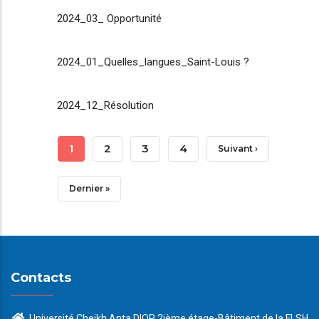
2024_03_ Opportunité
2024_01_Quelles_langues_Saint-Louis ?
2024_12_Résolution
Pagination
Page
1
Page
2
Page
3
Page
4
Page
Suivant ›
Courante
Suivante
Dernière
Dernier »
Page
Contacts
Université Cheikh Anta DIOP 2ième étage-Bâtiment de la FLSH