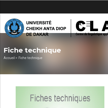
Aller
au
contenu
principal
Fiche technique
Fil
Accueil >
Fiche technique
d'Ariane