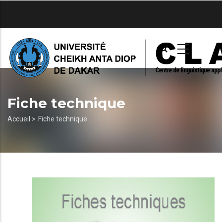
Aller
au
contenu
principal
Fiche technique
Fil
Accueil >
Fiche technique
d'Ariane