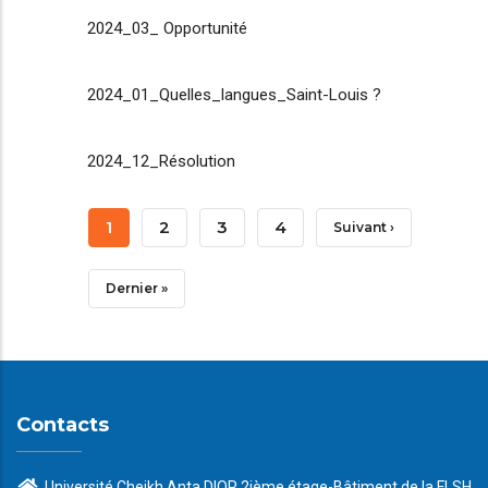
2024_03_ Opportunité
2024_01_Quelles_langues_Saint-Louis ?
2024_12_Résolution
Pagination
Page
1
Page
2
Page
3
Page
4
Page
Suivant ›
Courante
Suivante
Dernière
Dernier »
Page
Contacts
Université Cheikh Anta DIOP 2ième étage-Bâtiment de la FLSH