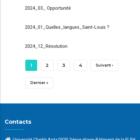
2024_03_ Opportunité
2024_01_Quelles_langues_Saint-Louis ?
2024_12_Résolution
Pagination
Page
1
Page
2
Page
3
Page
4
Page
Suivant ›
Courante
Suivante
Dernière
Dernier »
Page
Contacts
Université Cheikh Anta DIOP 2ième étage-Bâtiment de la FLSH