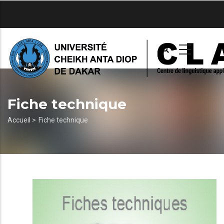
Aller
au
contenu
principal
Fiche technique
Fil
Accueil >
Fiche technique
d'Ariane