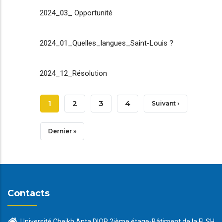
2024_03_ Opportunité
2024_01_Quelles_langues_Saint-Louis ?
2024_12_Résolution
Pagination
Page
1
Page
2
Page
3
Page
4
Page
Suivant ›
Courante
Suivante
Dernière
Dernier »
Page
Contacts
Université Cheikh Anta DIOP 2ième étage-Bâtiment de la FLSH