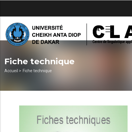
Aller
au
contenu
principal
Fiche technique
Fil
Accueil >
Fiche technique
d'Ariane