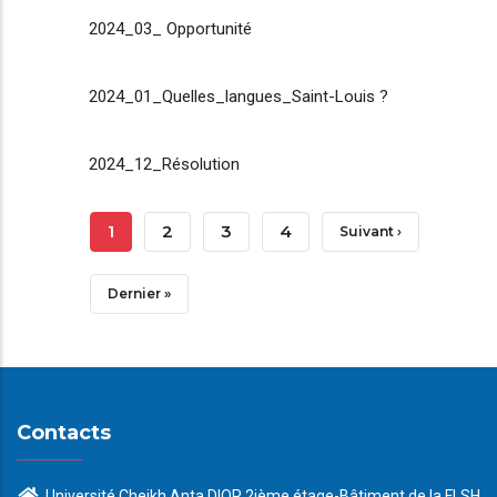
2024_03_ Opportunité
2024_01_Quelles_langues_Saint-Louis ?
2024_12_Résolution
Pagination
Page
1
Page
2
Page
3
Page
4
Page
Suivant ›
Courante
Suivante
Dernière
Dernier »
Page
Contacts
Université Cheikh Anta DIOP 2ième étage-Bâtiment de la FLSH