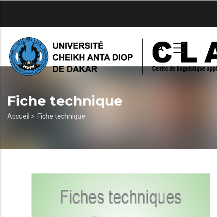
Aller
au
contenu
principal
Fiche technique
Fil
Accueil >
Fiche technique
d'Ariane