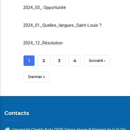
2024_03_ Opportunité
2024_01_Quelles_langues_Saint-Louis ?
2024_12_Résolution
Pagination
Page
1
Page
2
Page
3
Page
4
Page
Suivant ›
Courante
Suivante
Dernière
Dernier »
Page
Contacts
Université Cheikh Anta DIOP 2ième étage-Bâtiment de la FLSH