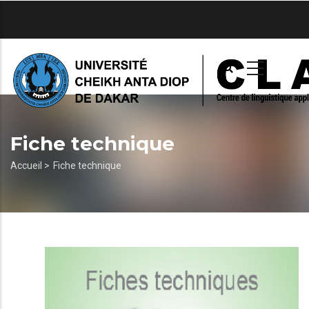
Aller
au
contenu
principal
Fiche technique
Fil
Accueil >
Fiche technique
d'Ariane