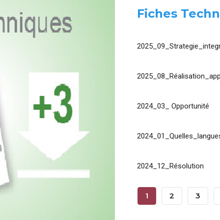
Fiches Techn
2025_09_Strategie_integr
2025_08_Réalisation_app
2024_03_ Opportunité
2024_01_Quelles_langues
2024_12_Résolution
Pagination
Page
1
Page
2
Page
3
Courante