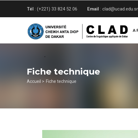
Aller
Tél
: (+221) 33 824 52 06
Email
: clad@ucad.edu.s
au
contenu
principal
A 
Fiche technique
Fil
Accueil >
Fiche technique
d'Ariane