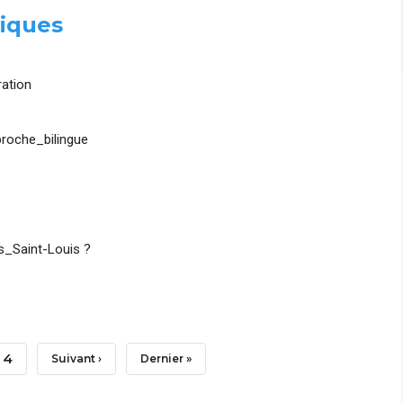
iques
ation
roche_bilingue
_Saint-Louis ?
Page
4
Page
Suivant ›
Dernière
Dernier »
Suivante
Page