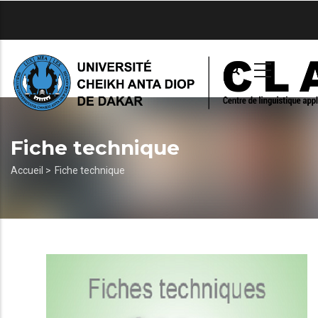
Aller
au
contenu
principal
Fiche technique
Fil
Accueil >
Fiche technique
d'Ariane