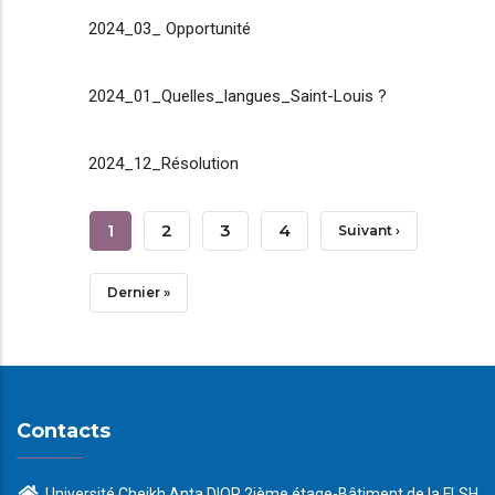
2024_03_ Opportunité
2024_01_Quelles_langues_Saint-Louis ?
2024_12_Résolution
Pagination
Page
1
Page
2
Page
3
Page
4
Page
Suivant ›
Courante
Suivante
Dernière
Dernier »
Page
Contacts
Université Cheikh Anta DIOP 2ième étage-Bâtiment de la FLSH