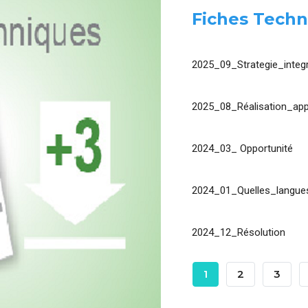
Fiches Techn
2025_09_Strategie_integr
2025_08_Réalisation_app
2024_03_ Opportunité
2024_01_Quelles_langues
2024_12_Résolution
Pagination
Page
1
Page
2
Page
3
Courante