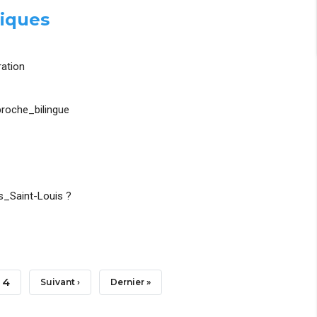
iques
ation
roche_bilingue
_Saint-Louis ?
Page
4
Page
Suivant ›
Dernière
Dernier »
Suivante
Page