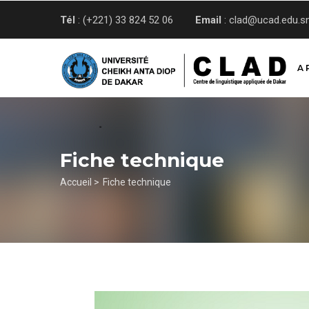
Aller
Tél
: (+221) 33 824 52 06
Email
: clad@ucad.edu.s
au
contenu
principal
A 
Fiche technique
Fil
Accueil >
Fiche technique
d'Ariane