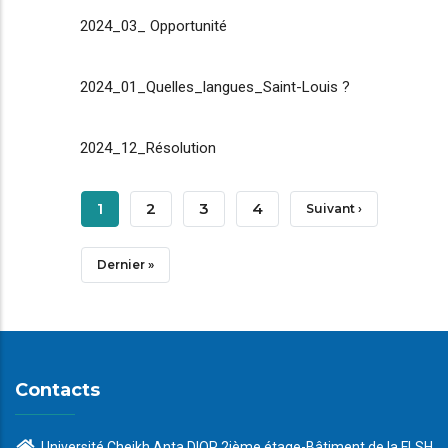
2024_03_ Opportunité
2024_01_Quelles_langues_Saint-Louis ?
2024_12_Résolution
Pagination
Page
1
Page
2
Page
3
Page
4
Page
Suivant ›
Courante
Suivante
Dernière
Dernier »
Page
Contacts
Université Cheikh Anta DIOP 2ième étage-Bâtiment de la FLSH