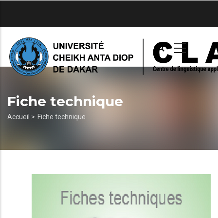
Aller
au
contenu
principal
Fiche technique
Fil
Accueil >
Fiche technique
d'Ariane