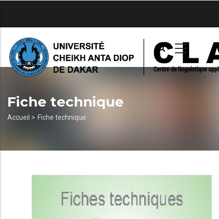
Aller
au
contenu
principal
Fiche technique
Fil
Accueil >
Fiche technique
d'Ariane