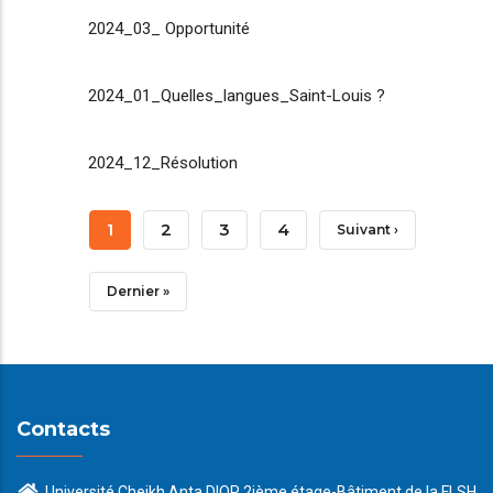
2024_03_ Opportunité
2024_01_Quelles_langues_Saint-Louis ?
2024_12_Résolution
Pagination
Page
1
Page
2
Page
3
Page
4
Page
Suivant ›
Courante
Suivante
Dernière
Dernier »
Page
Contacts
Université Cheikh Anta DIOP 2ième étage-Bâtiment de la FLSH