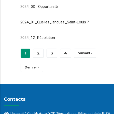
2024_03_ Opportunité
2024_01_Quelles_langues_Saint-Louis ?
2024_12_Résolution
Pagination
Page
1
Page
2
Page
3
Page
4
Page
Suivant ›
Courante
Suivante
Dernière
Dernier »
Page
Contacts
Université Cheikh Anta DIOP 2ième étage-Bâtiment de la FLSH