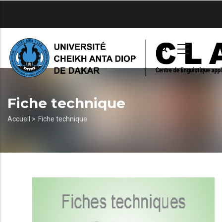
Aller
au
contenu
principal
Fiche technique
Fil
Accueil >
Fiche technique
d'Ariane