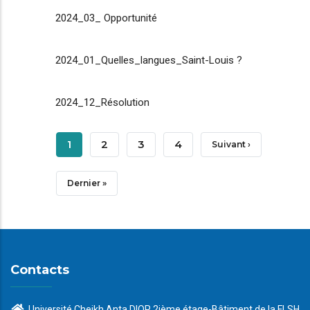
2024_03_ Opportunité
2024_01_Quelles_langues_Saint-Louis ?
2024_12_Résolution
Pagination
Page
1
Page
2
Page
3
Page
4
Page
Suivant ›
Courante
Suivante
Dernière
Dernier »
Page
Contacts
Université Cheikh Anta DIOP 2ième étage-Bâtiment de la FLSH