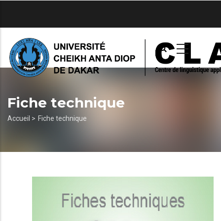
Aller
au
contenu
principal
Fiche technique
Fil
Accueil >
Fiche technique
d'Ariane