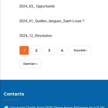
2024_03_ Opportunité
2024_01_Quelles_langues_Saint-Louis ?
2024_12_Résolution
Pagination
Page
1
Page
2
Page
3
Page
4
Page
Suivant ›
Courante
Suivante
Dernière
Dernier »
Page
Contacts
Université Cheikh Anta DIOP 2ième étage-Bâtiment de la FLSH