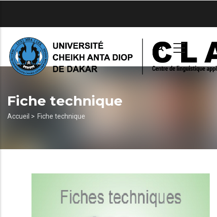
Aller
au
contenu
principal
Fiche technique
Fil
Accueil >
Fiche technique
d'Ariane