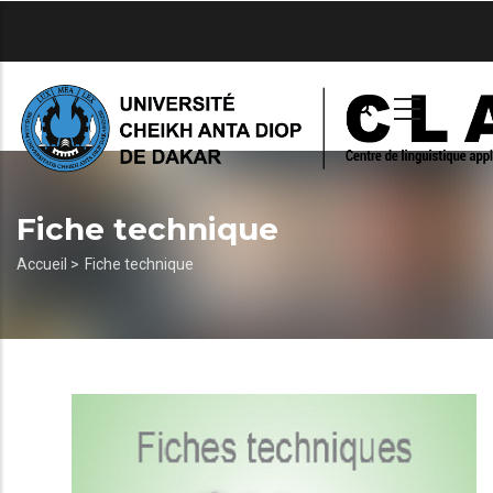
Aller
au
contenu
principal
Fiche technique
Fil
Accueil >
Fiche technique
d'Ariane