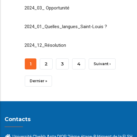
2024_03_ Opportunité
2024_01_Quelles_langues_Saint-Louis ?
2024_12_Résolution
Pagination
Page
1
Page
2
Page
3
Page
4
Page
Suivant ›
Courante
Suivante
Dernière
Dernier »
Page
Contacts
Université Cheikh Anta DIOP 2ième étage-Bâtiment de la FLSH