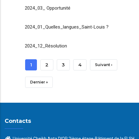
2024_03_ Opportunité
2024_01_Quelles_langues_Saint-Louis ?
2024_12_Résolution
Pagination
Page
1
Page
2
Page
3
Page
4
Page
Suivant ›
Courante
Suivante
Dernière
Dernier »
Page
Contacts
Université Cheikh Anta DIOP 2ième étage-Bâtiment de la FLSH