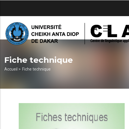
Aller
au
contenu
principal
Fiche technique
Fil
Accueil >
Fiche technique
d'Ariane