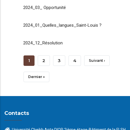
2024_03_ Opportunité
2024_01_Quelles_langues_Saint-Louis ?
2024_12_Résolution
Pagination
Page
1
Page
2
Page
3
Page
4
Page
Suivant ›
Courante
Suivante
Dernière
Dernier »
Page
Contacts
Université Cheikh Anta DIOP 2ième étage-Bâtiment de la FLSH