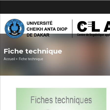
Aller
au
contenu
principal
Fiche technique
Fil
Accueil >
Fiche technique
d'Ariane