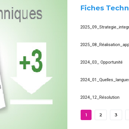
Fiches Techn
2025_09_Strategie_integr
2025_08_Réalisation_app
2024_03_ Opportunité
2024_01_Quelles_langues
2024_12_Résolution
Pagination
Page
1
Page
2
Page
3
Courante