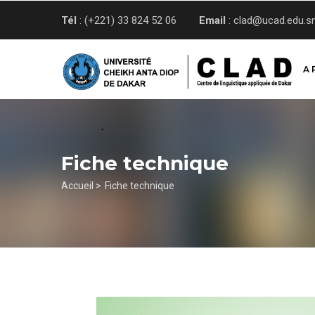
Aller
Tél
: (+221) 33 824 52 06
Email
: clad@ucad.edu.s
au
contenu
principal
A 
Fiche technique
Fil
Accueil >
Fiche technique
d'Ariane