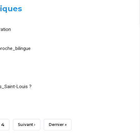
iques
ation
roche_bilingue
_Saint-Louis ?
Page
4
Page
Suivant ›
Dernière
Dernier »
Suivante
Page