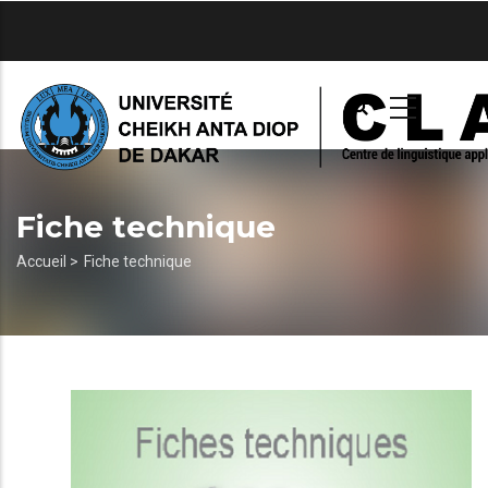
Aller
au
contenu
principal
Fiche technique
Fil
Accueil >
Fiche technique
d'Ariane