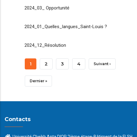
2024_03_ Opportunité
2024_01_Quelles_langues_Saint-Louis ?
2024_12_Résolution
Pagination
Page
1
Page
2
Page
3
Page
4
Page
Suivant ›
Courante
Suivante
Dernière
Dernier »
Page
Contacts
Université Cheikh Anta DIOP 2ième étage-Bâtiment de la FLSH