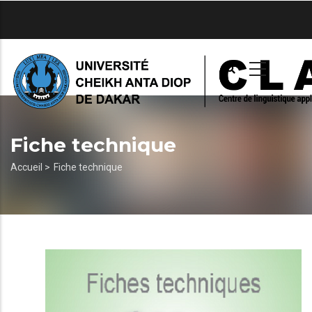
Aller
au
contenu
principal
Fiche technique
Fil
Accueil >
Fiche technique
d'Ariane