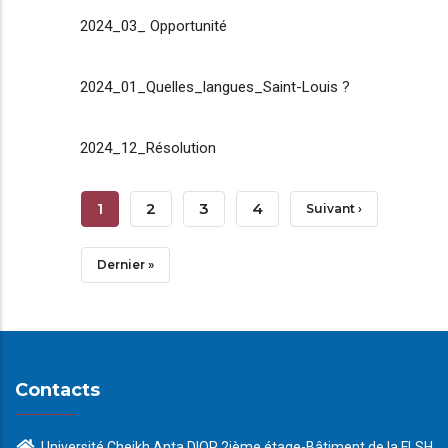
2024_03_ Opportunité
2024_01_Quelles_langues_Saint-Louis ?
2024_12_Résolution
Pagination
Page
1
Page
2
Page
3
Page
4
Page
Suivant ›
Courante
Suivante
Dernière
Dernier »
Page
Contacts
Université Cheikh Anta DIOP 2ième étage-Bâtiment de la FLSH