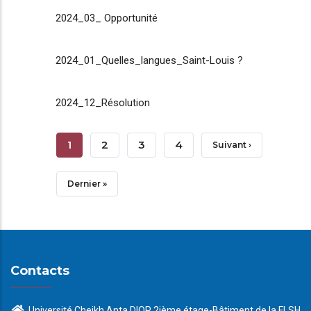
2024_03_ Opportunité
2024_01_Quelles_langues_Saint-Louis ?
2024_12_Résolution
Pagination
Page
1
Page
2
Page
3
Page
4
Page
Suivant ›
Courante
Suivante
Dernière
Dernier »
Page
Contacts
Université Cheikh Anta DIOP 2ième étage-Bâtiment de la FLSH