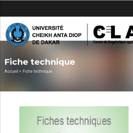
Aller
au
contenu
principal
Fiche technique
Fil
Accueil >
Fiche technique
d'Ariane