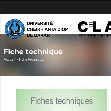
Aller
au
contenu
principal
Fiche technique
Fil
Accueil >
Fiche technique
d'Ariane