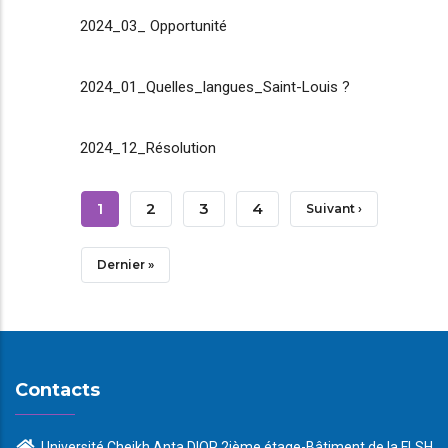
2024_03_ Opportunité
2024_01_Quelles_langues_Saint-Louis ?
2024_12_Résolution
Pagination
Page
1
Page
2
Page
3
Page
4
Page
Suivant ›
Courante
Suivante
Dernière
Dernier »
Page
Contacts
Université Cheikh Anta DIOP 2ième étage-Bâtiment de la FLSH