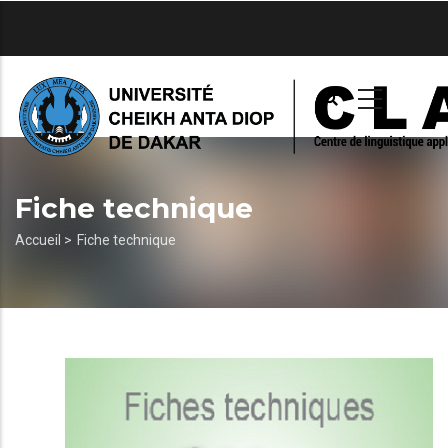
Aller
au
contenu
principal
Fiche technique
Fil
Accueil >
Fiche technique
d'Ariane