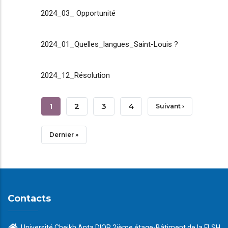
2024_03_ Opportunité
2024_01_Quelles_langues_Saint-Louis ?
2024_12_Résolution
Pagination
Page
1
Page
2
Page
3
Page
4
Page
Suivant ›
Courante
Suivante
Dernière
Dernier »
Page
Contacts
Université Cheikh Anta DIOP 2ième étage-Bâtiment de la FLSH