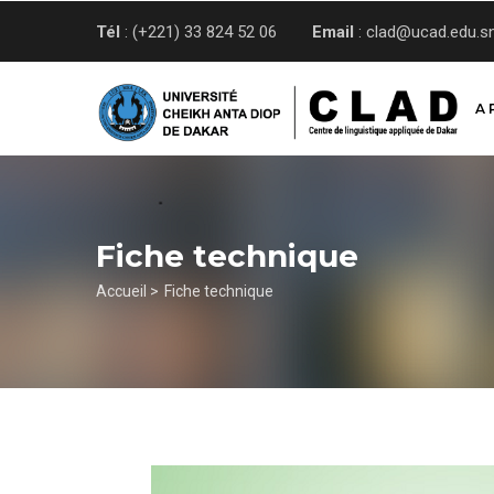
Aller
Tél
: (+221) 33 824 52 06
Email
: clad@ucad.edu.s
au
contenu
principal
A 
Fiche technique
Fil
Accueil >
Fiche technique
d'Ariane