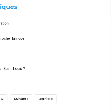
iques
ation
roche_bilingue
_Saint-Louis ?
Page
4
Page
Suivant ›
Dernière
Dernier »
Suivante
Page