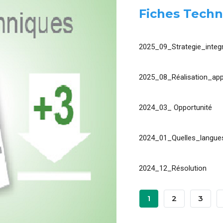
Fiches Techn
2025_09_Strategie_integr
2025_08_Réalisation_app
2024_03_ Opportunité
2024_01_Quelles_langues
2024_12_Résolution
Pagination
Page
1
Page
2
Page
3
Courante