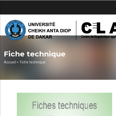
Aller
au
contenu
principal
Fiche technique
Fil
Accueil >
Fiche technique
d'Ariane