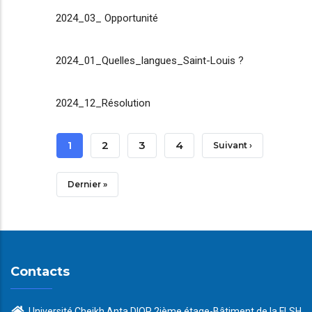
2024_03_ Opportunité
2024_01_Quelles_langues_Saint-Louis ?
2024_12_Résolution
Pagination
Page
1
Page
2
Page
3
Page
4
Page
Suivant ›
Courante
Suivante
Dernière
Dernier »
Page
Contacts
Université Cheikh Anta DIOP 2ième étage-Bâtiment de la FLSH