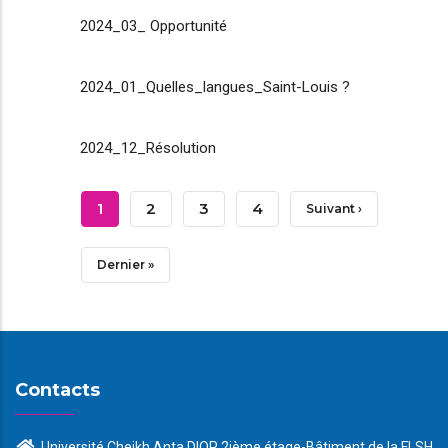
2024_03_ Opportunité
2024_01_Quelles_langues_Saint-Louis ?
2024_12_Résolution
Pagination
Page
1
Page
2
Page
3
Page
4
Page
Suivant ›
Courante
Suivante
Dernière
Dernier »
Page
Contacts
Université Cheikh Anta DIOP 2ième étage-Bâtiment de la FLSH