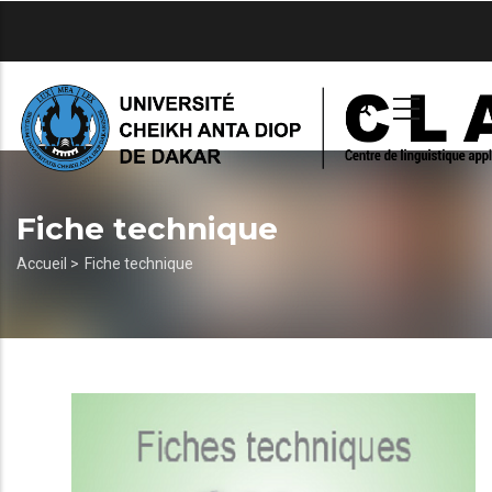
Aller
au
contenu
principal
Fiche technique
Fil
Accueil >
Fiche technique
d'Ariane