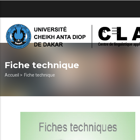
Aller
au
contenu
principal
Fiche technique
Fil
Accueil >
Fiche technique
d'Ariane