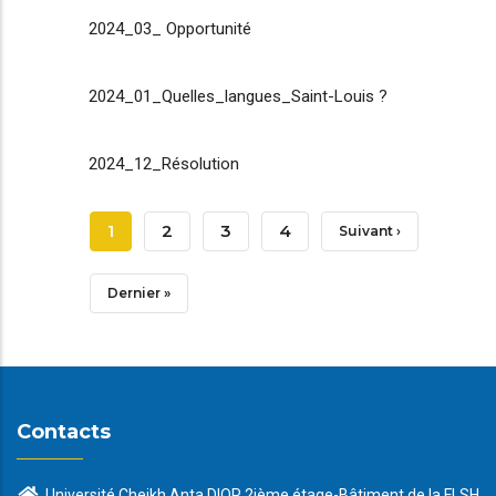
2024_03_ Opportunité
2024_01_Quelles_langues_Saint-Louis ?
2024_12_Résolution
Pagination
Page
1
Page
2
Page
3
Page
4
Page
Suivant ›
Courante
Suivante
Dernière
Dernier »
Page
Contacts
Université Cheikh Anta DIOP 2ième étage-Bâtiment de la FLSH