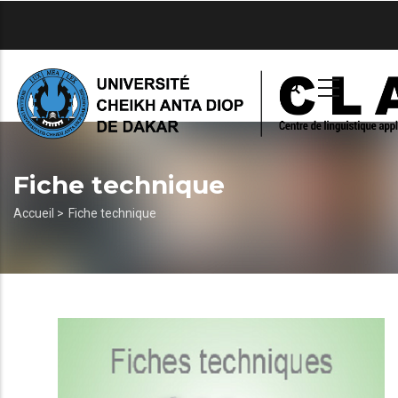
Aller
au
contenu
principal
Fiche technique
Fil
Accueil >
Fiche technique
d'Ariane