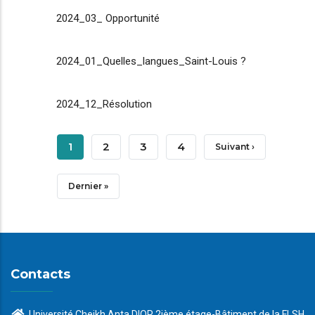
2024_03_ Opportunité
2024_01_Quelles_langues_Saint-Louis ?
2024_12_Résolution
Pagination
Page
1
Page
2
Page
3
Page
4
Page
Suivant ›
Courante
Suivante
Dernière
Dernier »
Page
Contacts
Université Cheikh Anta DIOP 2ième étage-Bâtiment de la FLSH