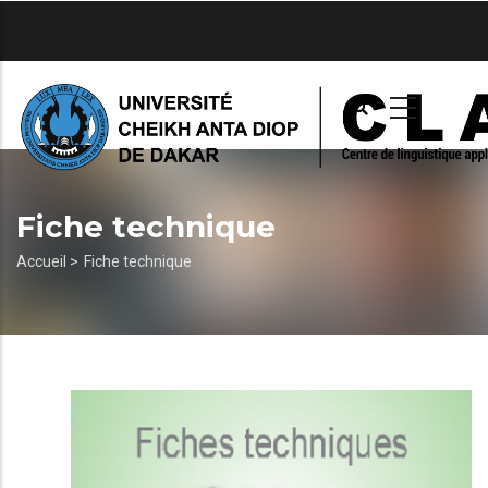
Aller
au
contenu
principal
Fiche technique
Fil
Accueil >
Fiche technique
d'Ariane