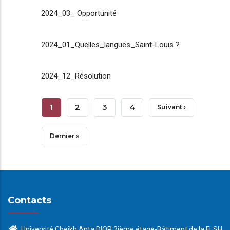
2024_03_ Opportunité
2024_01_Quelles_langues_Saint-Louis ?
2024_12_Résolution
Pagination
Page
1
Page
2
Page
3
Page
4
Page
Suivant ›
Courante
Suivante
Dernière
Dernier »
Page
Contacts
Université Cheikh Anta DIOP 2ième étage-Bâtiment de la FLSH