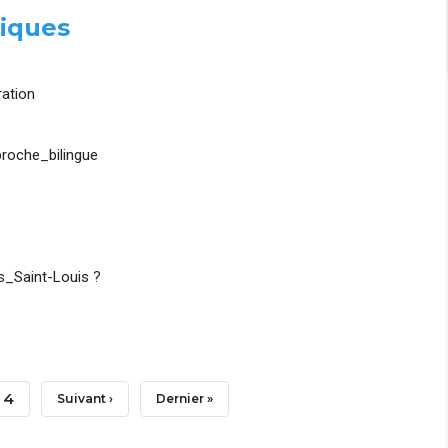
iques
ation
roche_bilingue
_Saint-Louis ?
Page
4
Page
Suivant ›
Dernière
Dernier »
Suivante
Page