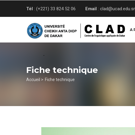
Aller
Tél
: (+221) 33 824 52 06
Email
: clad@ucad.edu.s
au
contenu
principal
A 
Fiche technique
Fil
Accueil >
Fiche technique
d'Ariane