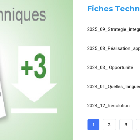
Fiches Techn
2025_09_Strategie_integr
2025_08_Réalisation_app
2024_03_ Opportunité
2024_01_Quelles_langues
2024_12_Résolution
Pagination
Page
1
Page
2
Page
3
Courante