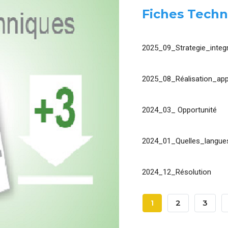
Fiches Techn
2025_09_Strategie_integr
2025_08_Réalisation_app
2024_03_ Opportunité
2024_01_Quelles_langues
2024_12_Résolution
Pagination
Page
1
Page
2
Page
3
Courante