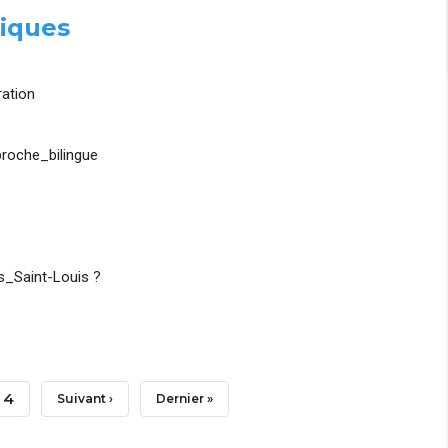
iques
ation
roche_bilingue
_Saint-Louis ?
Page
4
Page
Suivant ›
Dernière
Dernier »
Suivante
Page