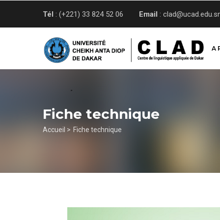
Aller
Tél
: (+221) 33 824 52 06
Email
: clad@ucad.edu.s
au
contenu
principal
A 
Fiche technique
Fil
Accueil >
Fiche technique
d'Ariane