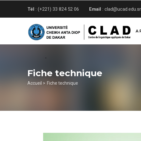
Aller
Tél
: (+221) 33 824 52 06
Email
: clad@ucad.edu.s
au
contenu
principal
A 
Fiche technique
Fil
Accueil >
Fiche technique
d'Ariane