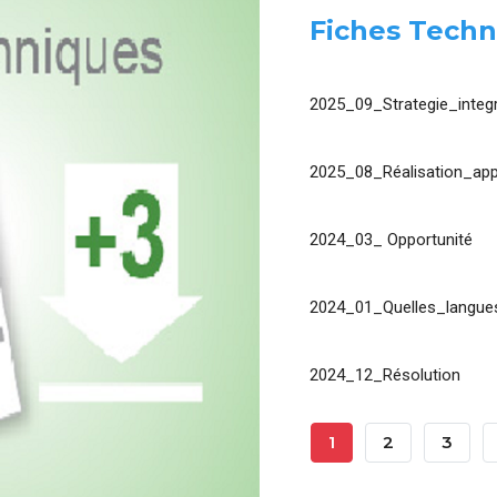
Fiches Techn
2025_09_Strategie_integr
2025_08_Réalisation_app
2024_03_ Opportunité
2024_01_Quelles_langues
2024_12_Résolution
Pagination
Page
1
Page
2
Page
3
Courante