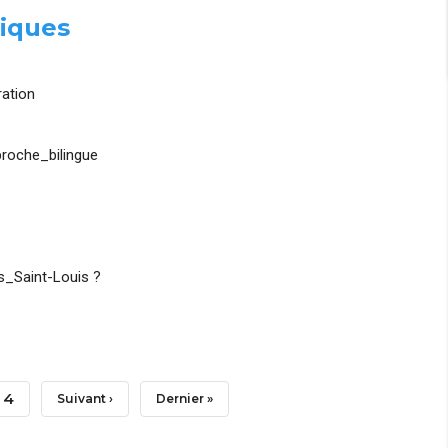
iques
ation
roche_bilingue
_Saint-Louis ?
Page
4
Page
Suivant ›
Dernière
Dernier »
Suivante
Page