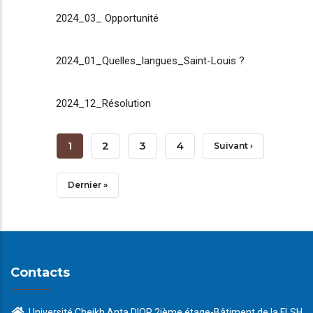
2024_03_ Opportunité
2024_01_Quelles_langues_Saint-Louis ?
2024_12_Résolution
Pagination
Page
1
Page
2
Page
3
Page
4
Page
Suivant ›
Courante
Suivante
Dernière
Dernier »
Page
Contacts
Université Cheikh Anta DIOP 2ième étage-Bâtiment de la FLSH