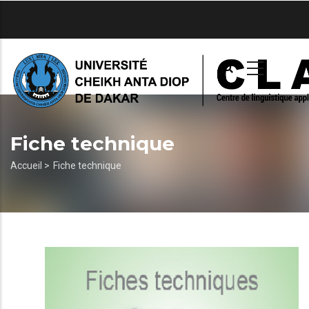
Aller
au
contenu
principal
Fiche technique
Fil
Accueil >
Fiche technique
d'Ariane