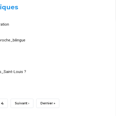
iques
ation
roche_bilingue
_Saint-Louis ?
Page
4
Page
Suivant ›
Dernière
Dernier »
Suivante
Page