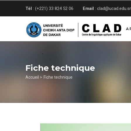
Aller
Tél
: (+221) 33 824 52 06
Email
: clad@ucad.edu.s
au
contenu
principal
A 
Fiche technique
Fil
Accueil >
Fiche technique
d'Ariane