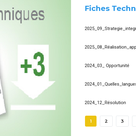
Fiches Techn
2025_09_Strategie_integr
2025_08_Réalisation_app
2024_03_ Opportunité
2024_01_Quelles_langues
2024_12_Résolution
Pagination
Page
1
Page
2
Page
3
Courante