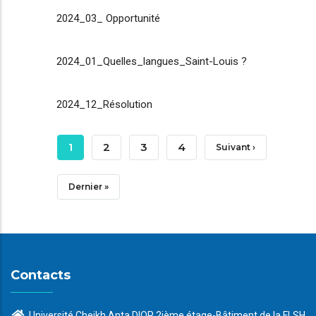
2024_03_ Opportunité
2024_01_Quelles_langues_Saint-Louis ?
2024_12_Résolution
Pagination
Page
1
Page
2
Page
3
Page
4
Page
Suivant ›
Courante
Suivante
Dernière
Dernier »
Page
Contacts
Université Cheikh Anta DIOP 2ième étage-Bâtiment de la FLSH