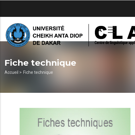
Aller
au
contenu
principal
Fiche technique
Fil
Accueil >
Fiche technique
d'Ariane