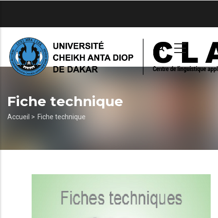
Aller
au
contenu
principal
Fiche technique
Fil
Accueil >
Fiche technique
d'Ariane