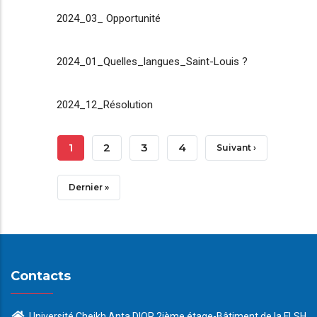
2024_03_ Opportunité
2024_01_Quelles_langues_Saint-Louis ?
2024_12_Résolution
Pagination
Page
1
Page
2
Page
3
Page
4
Page
Suivant ›
Courante
Suivante
Dernière
Dernier »
Page
Contacts
Université Cheikh Anta DIOP 2ième étage-Bâtiment de la FLSH