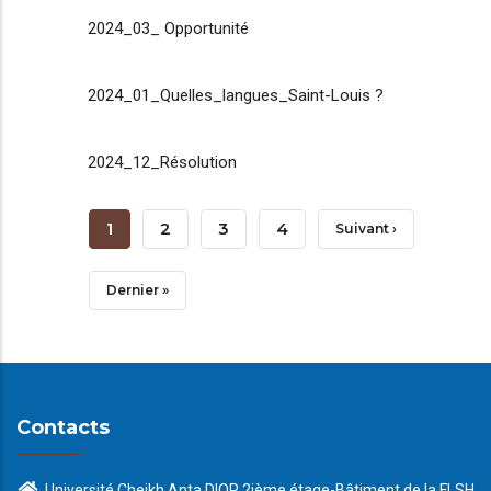
2024_03_ Opportunité
2024_01_Quelles_langues_Saint-Louis ?
2024_12_Résolution
Pagination
Page
1
Page
2
Page
3
Page
4
Page
Suivant ›
Courante
Suivante
Dernière
Dernier »
Page
Contacts
Université Cheikh Anta DIOP 2ième étage-Bâtiment de la FLSH