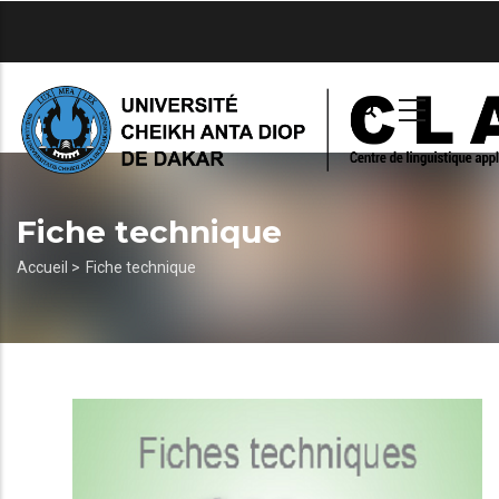
Aller
au
contenu
principal
Fiche technique
Fil
Accueil >
Fiche technique
d'Ariane