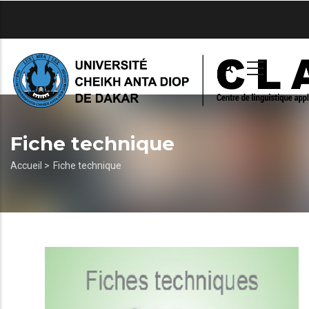
Aller
au
contenu
principal
Fiche technique
Fil
Accueil >
Fiche technique
d'Ariane