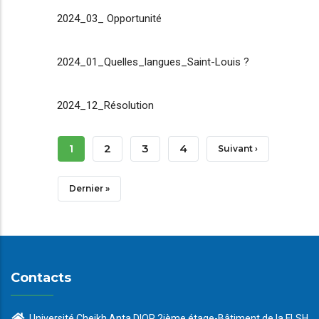
2024_03_ Opportunité
2024_01_Quelles_langues_Saint-Louis ?
2024_12_Résolution
Pagination
Page
1
Page
2
Page
3
Page
4
Page
Suivant ›
Courante
Suivante
Dernière
Dernier »
Page
Contacts
Université Cheikh Anta DIOP 2ième étage-Bâtiment de la FLSH