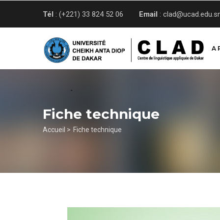
Aller
Tél
: (+221) 33 824 52 06
Email
: clad@ucad.edu.s
au
contenu
principal
A 
Fiche technique
Fil
Accueil >
Fiche technique
d'Ariane