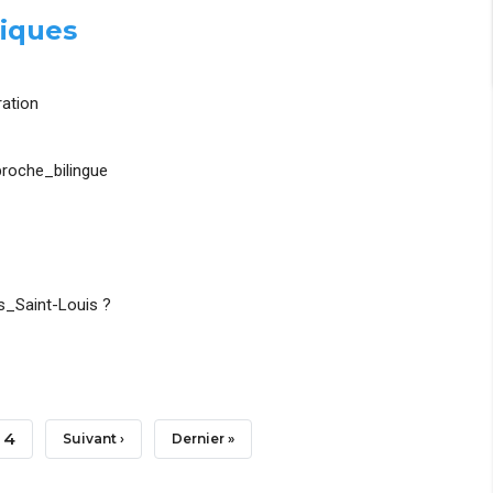
iques
ation
roche_bilingue
_Saint-Louis ?
Page
4
Page
Suivant ›
Dernière
Dernier »
Suivante
Page