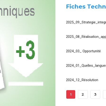
Fiches Techn
2025_09_Strategie_integr
2025_08_Réalisation_app
2024_03_ Opportunité
2024_01_Quelles_langues
2024_12_Résolution
Pagination
Page
1
Page
2
Page
3
Courante