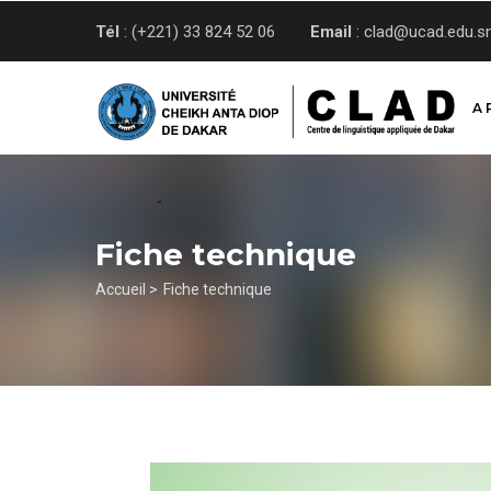
Aller
Tél
: (+221) 33 824 52 06
Email
: clad@ucad.edu.s
au
contenu
principal
A 
Fiche technique
Fil
Accueil >
Fiche technique
d'Ariane