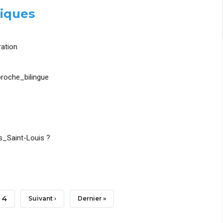
iques
ation
roche_bilingue
_Saint-Louis ?
Page
4
Page
Suivant ›
Dernière
Dernier »
Suivante
Page