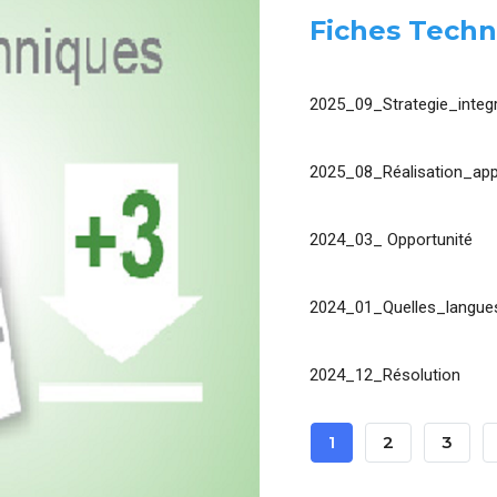
Fiches Techn
2025_09_Strategie_integr
2025_08_Réalisation_app
2024_03_ Opportunité
2024_01_Quelles_langues
2024_12_Résolution
Pagination
Page
1
Page
2
Page
3
Courante