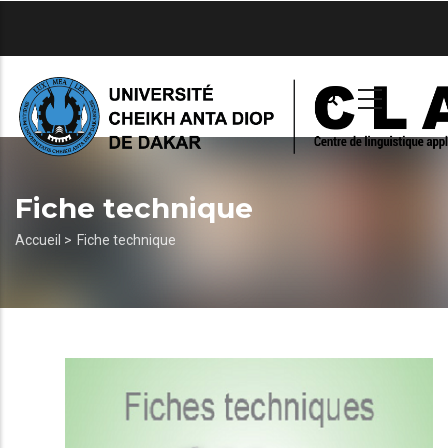
Aller
au
contenu
principal
Fiche technique
Fil
Accueil >
Fiche technique
d'Ariane