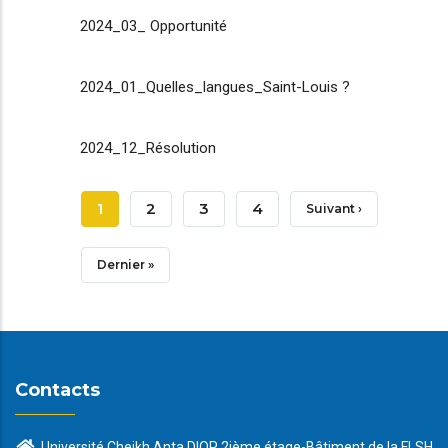
2024_03_ Opportunité
2024_01_Quelles_langues_Saint-Louis ?
2024_12_Résolution
Pagination
Page
1
Page
2
Page
3
Page
4
Page
Suivant ›
Courante
Suivante
Dernière
Dernier »
Page
Contacts
Université Cheikh Anta DIOP 2ième étage-Bâtiment de la FLSH