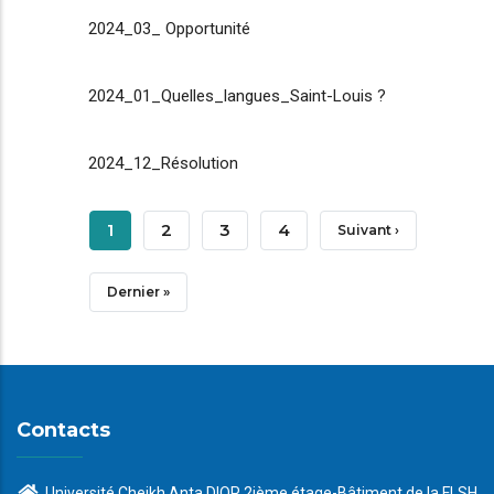
2024_03_ Opportunité
2024_01_Quelles_langues_Saint-Louis ?
2024_12_Résolution
Pagination
Page
1
Page
2
Page
3
Page
4
Page
Suivant ›
Courante
Suivante
Dernière
Dernier »
Page
Contacts
Université Cheikh Anta DIOP 2ième étage-Bâtiment de la FLSH