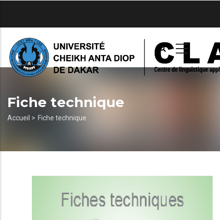
Aller
au
contenu
principal
Fiche technique
Fil
Accueil >
Fiche technique
d'Ariane