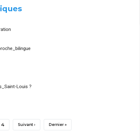
iques
ation
roche_bilingue
_Saint-Louis ?
Page
4
Page
Suivant ›
Dernière
Dernier »
Suivante
Page