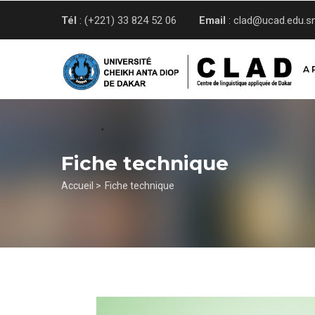
Aller
Tél
: (+221) 33 824 52 06
Email
: clad@ucad.edu.s
au
contenu
principal
A 
Fiche technique
Fil
Accueil >
Fiche technique
d'Ariane