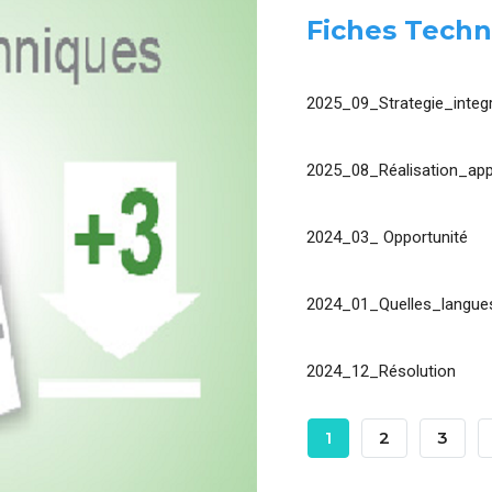
Fiches Techn
2025_09_Strategie_integr
2025_08_Réalisation_app
2024_03_ Opportunité
2024_01_Quelles_langues
2024_12_Résolution
Pagination
Page
1
Page
2
Page
3
Courante