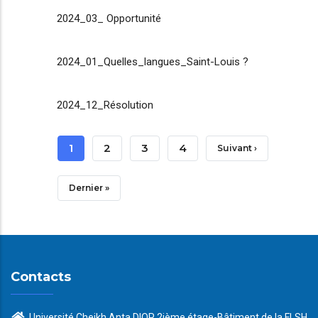
2024_03_ Opportunité
2024_01_Quelles_langues_Saint-Louis ?
2024_12_Résolution
Pagination
Page
1
Page
2
Page
3
Page
4
Page
Suivant ›
Courante
Suivante
Dernière
Dernier »
Page
Contacts
Université Cheikh Anta DIOP 2ième étage-Bâtiment de la FLSH