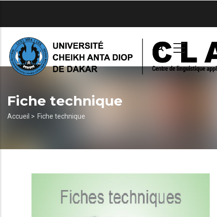
Aller
au
contenu
principal
Fiche technique
Fil
Accueil >
Fiche technique
d'Ariane