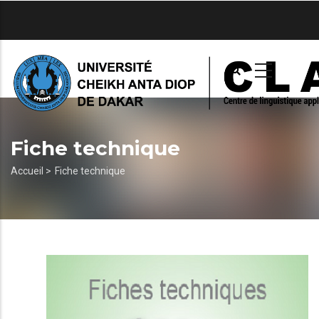
Aller
au
contenu
principal
Fiche technique
Fil
Accueil >
Fiche technique
d'Ariane