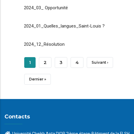
2024_03_ Opportunité
2024_01_Quelles_langues_Saint-Louis ?
2024_12_Résolution
Pagination
Page
1
Page
2
Page
3
Page
4
Page
Suivant ›
Courante
Suivante
Dernière
Dernier »
Page
Contacts
Université Cheikh Anta DIOP 2ième étage-Bâtiment de la FLSH