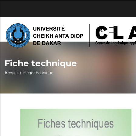
Aller
au
contenu
principal
Fiche technique
Fil
Accueil >
Fiche technique
d'Ariane