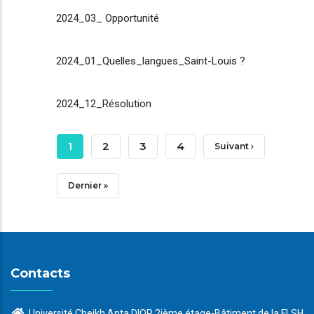
2024_03_ Opportunité
2024_01_Quelles_langues_Saint-Louis ?
2024_12_Résolution
Pagination
Page
1
Page
2
Page
3
Page
4
Page
Suivant ›
Courante
Suivante
Dernière
Dernier »
Page
Contacts
Université Cheikh Anta DIOP 2ième étage-Bâtiment de la FLSH