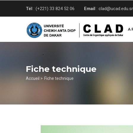
Aller
Tél
: (+221) 33 824 52 06
Email
: clad@ucad.edu.s
au
contenu
principal
A 
Fiche technique
Fil
Accueil >
Fiche technique
d'Ariane