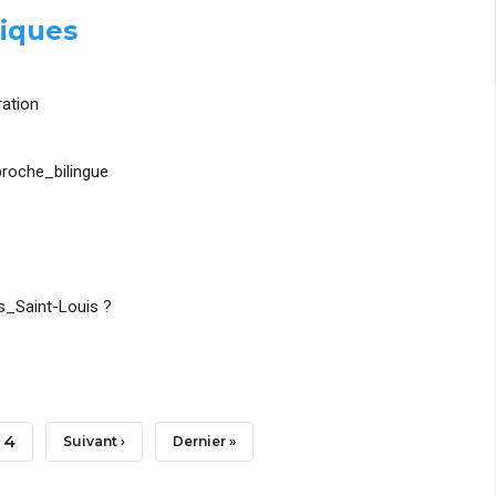
iques
ation
roche_bilingue
_Saint-Louis ?
Page
4
Page
Suivant ›
Dernière
Dernier »
Suivante
Page