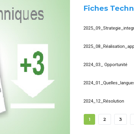
Fiches Techn
2025_09_Strategie_integr
2025_08_Réalisation_app
2024_03_ Opportunité
2024_01_Quelles_langues
2024_12_Résolution
Pagination
Page
1
Page
2
Page
3
Courante