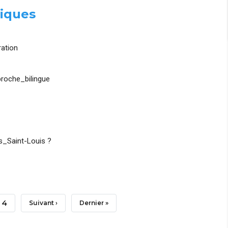
iques
ation
roche_bilingue
_Saint-Louis ?
Page
4
Page
Suivant ›
Dernière
Dernier »
Suivante
Page