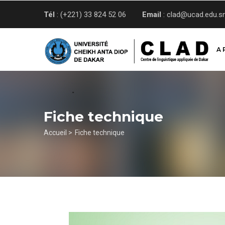
Aller
Tél
: (+221) 33 824 52 06
Email
: clad@ucad.edu.s
au
contenu
principal
A 
Fiche technique
Fil
Accueil >
Fiche technique
d'Ariane