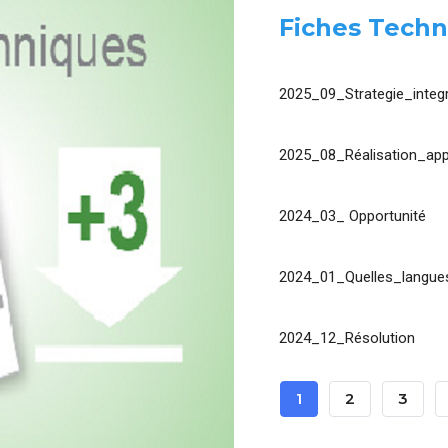
Fiches Techn
2025_09_Strategie_integr
2025_08_Réalisation_app
2024_03_ Opportunité
2024_01_Quelles_langues
2024_12_Résolution
Pagination
Page
1
Page
2
Page
3
Courante