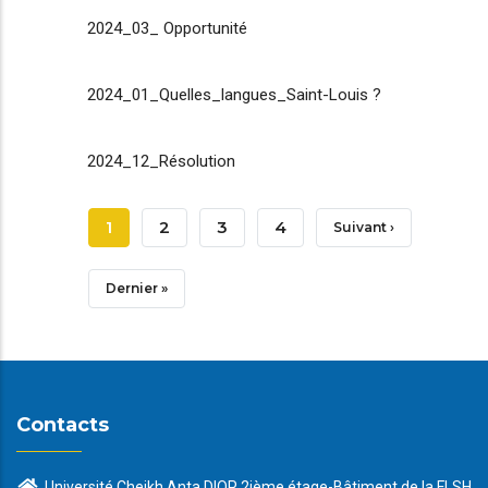
2024_03_ Opportunité
2024_01_Quelles_langues_Saint-Louis ?
2024_12_Résolution
Pagination
Page
1
Page
2
Page
3
Page
4
Page
Suivant ›
Courante
Suivante
Dernière
Dernier »
Page
Contacts
Université Cheikh Anta DIOP 2ième étage-Bâtiment de la FLSH