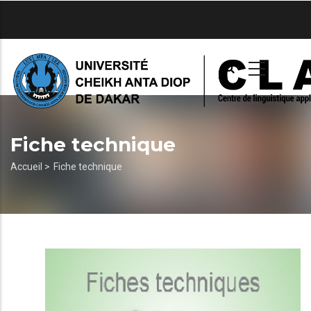
Aller
au
contenu
principal
Fiche technique
Fil
Accueil >
Fiche technique
d'Ariane