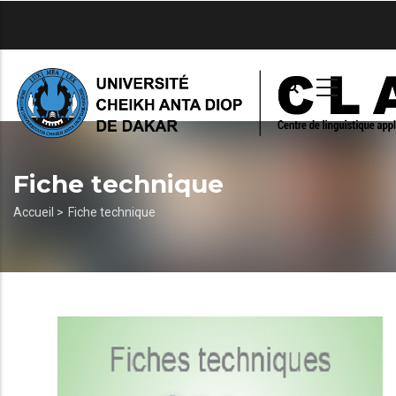
Aller
au
contenu
principal
Fiche technique
Fil
Accueil >
Fiche technique
d'Ariane