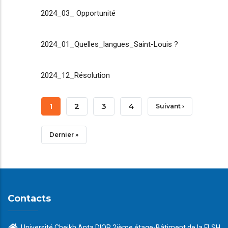
2024_03_ Opportunité
2024_01_Quelles_langues_Saint-Louis ?
2024_12_Résolution
Pagination
Page
1
Page
2
Page
3
Page
4
Page
Suivant ›
Courante
Suivante
Dernière
Dernier »
Page
Contacts
Université Cheikh Anta DIOP 2ième étage-Bâtiment de la FLSH